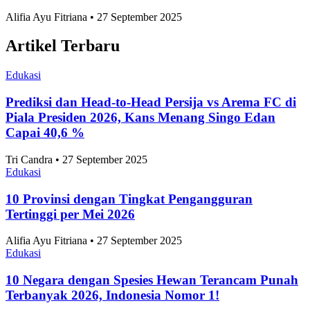
10 Museum Terbesar di Setiap Negara ASEAN, Ada
Museum Gajah
Umum
•
14 Juni 2026
Negara ASEAN dengan Tingkat Obesitas Terendah
2026, Indonesia Nomor Berapa?
Umum
•
22 Mei 2026
Topik
Ekonomi dan Bisnis
Ilmu Pengetahuan dan Teknologi
Olahraga
Nasional
Internasional
Artikel Terpopuler
Edukasi
Negara dengan Efisiensi Bisnis Terbaik Se-ASEAN
2026, Indonesia Peringkat Berapa?