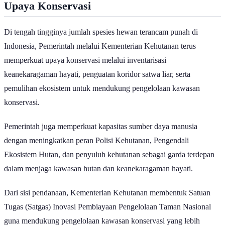
dunia. Jumlah tersebut terdiri atas 11.601 spesies vertebrata dan
7.224 spesies invertebrata.
Indonesia menempati posisi teratas dengan 1.370 spesies hewan
berstatus terancam punah, disusul Amerika Serikat dengan 1.233
spesies, Australia dengan 1.141 spesies, dan Brasil dengan 1.107
spesies.
Sementara itu, India berada di peringkat kelima dengan 1.021
spesies hewan terancam punah, diikuti Meksiko dengan 1.007
spesies, Madagaskar dengan 975 spesies, China dengan 925 spesies,
Yunani dengan 842 spesies, serta Malaysia dengan 836 spesies.
Metodologi
IUCN telah melakukan penilaian terhadap 96.115 spesies hewan,
yang terdiri atas 65.076 spesies vertebrata dan 31.039 spesies