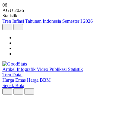
06
AGU
2026
Statistik:
10 Orang Terkaya di Indonesia Agustus 2026, Low Tuck Kwong
Pimpin Urutan Pertama
Artikel
Infografik
Video
Publikasi
Statistik
Tren Data
Harga Emas
Harga BBM
Sepak Bola