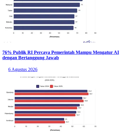
Pemerintah juga memperkuat kapasitas sumber daya manusia
dengan meningkatkan peran Polisi Kehutanan, Pengendali
Ekosistem Hutan, dan penyuluh kehutanan sebagai garda terdepan
dalam menjaga kawasan hutan dan keanekaragaman hayati.
Dari sisi pendanaan, Kementerian Kehutanan membentuk Satuan
Tugas (Satgas) Inovasi Pembiayaan Pengelolaan Taman Nasional
guna mendukung pengelolaan kawasan konservasi yang lebih
berkelanjutan.
Upaya tersebut diharapkan dapat memperkuat perlindungan spesies
terancam punah sekaligus meningkatkan kesejahteraan masyarakat
di sekitar kawasan konservasi.
Baca Juga:
159 Spesies Burung di Indonesia Berstatus Terancam
Punah 2026