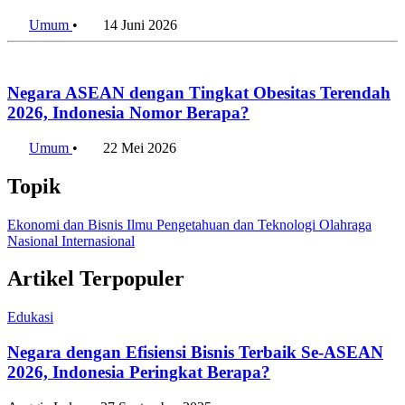
6 Agustus 2026
Bukan Jakarta, Bandung Jadi Kota Termacet di Indonesia
2025
6 Agustus 2026
Penulis:
Insi Faiqoh
•
Editor:
Editor
#indonesia
#2026
#lingkungan
#hewan
#terancam punah