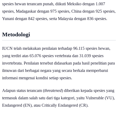
10 Negara dengan Spesies Hewan Terancam Punah Terbanyak | GoodStats
Baca Juga:
Indonesia Jadi Rumah 793 Spesies Mamalia,
Terbanyak di Dunia
Berdasarkan data IUCN Red List per 9 Juli 2026, terdapat
setidaknya 18.825 spesies hewan yang berstatus terancam punah di