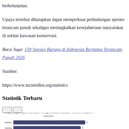
invertebrata. Penilaian tersebut didasarkan pada hasil penelitian para
ilmuwan dari berbagai negara yang secara berkala memperbarui
informasi mengenai kondisi setiap spesies.
Adapun status terancam (
threatened
) diberikan kepada spesies yang
termasuk dalam salah satu dari tiga kategori, yaitu Vulnerable (VU),
Endangered (EN), atau Critically Endangered (CR).
Upaya Konservasi
Di tengah tingginya jumlah spesies hewan terancam punah di
Indonesia, Pemerintah melalui Kementerian Kehutanan terus
memperkuat upaya konservasi melalui inventarisasi
keanekaragaman hayati, penguatan koridor satwa liar, serta
pemulihan ekosistem untuk mendukung pengelolaan kawasan
konservasi.