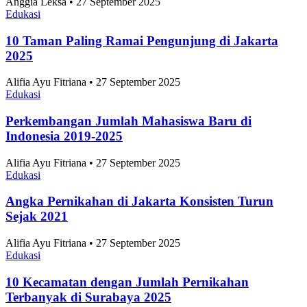
Bagikan artikel ini:
WhatsApp
Twitter / X
Facebook
Telegram
LinkedIn
Konten Terkait