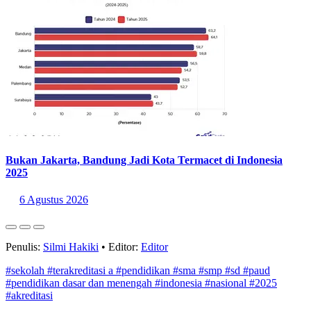
Bukan Jakarta, Bandung Jadi Kota Termacet di Indonesia
2025
6 Agustus 2026
Penulis:
Silmi Hakiki
•
Editor:
Editor
#sekolah
#terakreditasi a
#pendidikan
#sma
#smp
#sd
#paud
#pendidikan dasar dan menengah
#indonesia
#nasional
#2025
#akreditasi