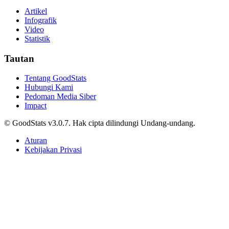
Terbanyak di Surabaya 2025
Alifia Ayu Fitriana • 27 September 2025
Artikel Terbaru
Edukasi
Prediksi dan Head-to-Head Persija vs Arema FC di
Piala Presiden 2026, Kans Menang Singo Edan
Capai 40,6 %
Tri Candra • 27 September 2025
Edukasi
10 Provinsi dengan Tingkat Pengangguran
Tertinggi per Mei 2026
Alifia Ayu Fitriana • 27 September 2025
Edukasi
10 Negara dengan Spesies Hewan Terancam Punah