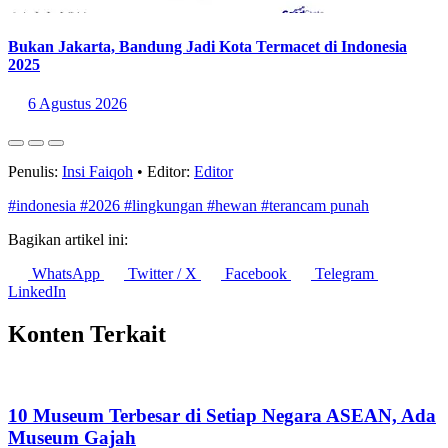
Sumber:
https://www.iucnredlist.org/statistics
Statistik Terbaru
76% Publik RI Percaya Pemerintah Mampu Mengatur AI
dengan Bertanggung Jawab