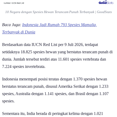
Ilustrasi Hewan Terancam Punah Terbanyak | Dana Englich/Pexels
Ancaman kepunahan masih membayangi ribuan spesies hewan di
berbagai belahan dunia. Hal ini menunjukkan bahwa perlindungan
keanekaragaman hayati masih menjadi tantangan besar di banyak
negara.
Indonesia menjadi negara dengan jumlah spesies hewan terancam
punah terbanyak di dunia tahun 2026, mengungguli sejumlah negara
yang juga dikenal memiliki kekayaan biodiversitas tinggi, seperti
Brasil, Australia, hingga Meksiko.