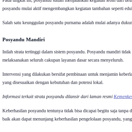
Pada tingkat ini, posyandu sudah menjalankan kegiatan lebih dari de
posyandu mulai aktif mengembangkan kegiatan tambahan seperti edukas
Salah satu keunggulan posyandu purnama adalah mulai adanya dukunga
Posyandu Mandiri
Inilah strata tertinggi dalam sistem posyandu. Posyandu mandiri tidak
melaksanakan seluruh cakupan layanan dasar secara menyeluruh.
Intervensi yang dilakukan bersifat pembinaan untuk menjamin kebe
yang disesuaikan dengan kebutuhan dan potensi lokal.
Informasi terkait strata posyandu dilansir dari laman resmi
Kemenke
Keberhasilan posyandu tentunya tidak bisa dicapai begitu saja tanpa 
baik akan dapat menunjang keberhasilan pengelolaan posyandu, yang