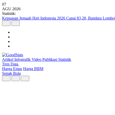
07
AGU
2026
Statistik:
Kepuasan Jemaah Haji Indonesia 2026 Capai 83,28, Bandara Lombok 
Artikel
Infografik
Video
Publikasi
Statistik
Tren Data
Harga Emas
Harga BBM
Sepak Bola