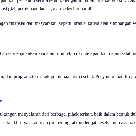
lapan kali per tahun secara teratur, dengan minimal lima kader aktif.
i gizi, pembinaan lansia, atau kelas ibu hamil.
n finansial dari masyarakat, seperti iuran sukarela atau sumbangan w
 hanya menjalankan kegiatan rutin lebih dari delapan kali dalam setahun 
rlanjutan program, termasuk pembinaan dana sehat. Posyandu mandiri
s
.
dukungan menyeluruh dari berbagai pihak terkait, baik dalam bentuk du
 pada akhirnya akan mampu meningkatkan derajat kesehatan masyaraka