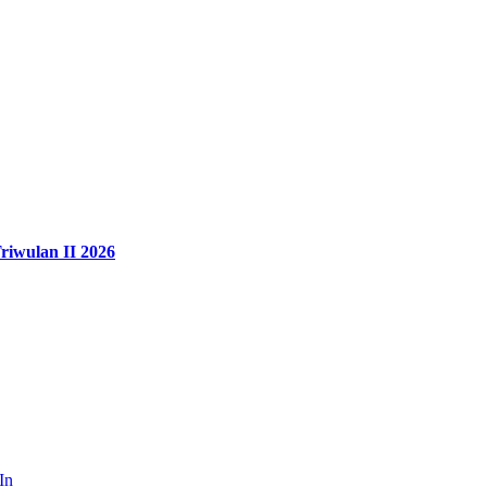
riwulan II 2026
In