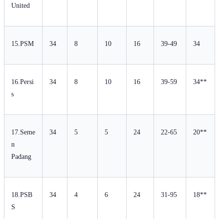
United
15.PSM
34
8
10
16
39-49
34
16.Persi
34
8
10
16
39-59
34**
s
17.Seme
34
5
5
24
22-65
20**
n
Padang
18.PSB
34
4
6
24
31-95
18**
S