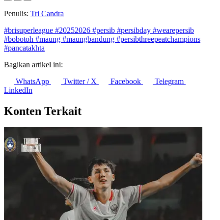
Penulis:
Tri Candra
#brisuperleague
#20252026
#persib
#persibday
#wearepersib
#bobotoh
#maung
#maungbandung
#persibthreepeatchampions
#pancatakhta
Bagikan artikel ini:
WhatsApp
Twitter / X
Facebook
Telegram
LinkedIn
Konten Terkait