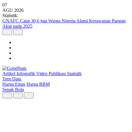
07
AGU
2026
Statistik:
Kunjungan Wisatawan Mancanegara Tembus 7 Juta per Semester I
2026
Artikel
Infografik
Video
Publikasi
Statistik
Tren Data
Harga Emas
Harga BBM
Sepak Bola