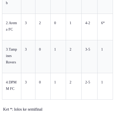
b
2.Arem
3
2
0
1
4-2
6*
a FC
3.Tamp
3
0
1
2
3-5
1
ines
Rovers
4.DPM
3
0
1
2
2-5
1
M FC
Ket *: lolos ke semifinal