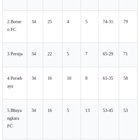
2.Borne
34
25
4
5
74-31
79
o FC
3.Persija
34
22
5
7
65-29
71
4.Perseb
34
16
10
8
61-35
58
aya
5.Bhaya
34
16
5
13
53-45
53
ngkara
FC