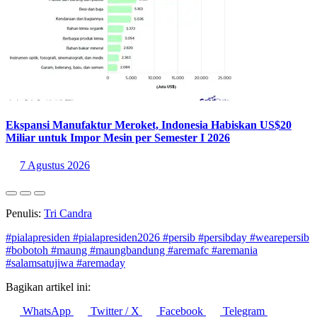
Ekspansi Manufaktur Meroket, Indonesia Habiskan US$20
Miliar untuk Impor Mesin per Semester I 2026
7 Agustus 2026
Penulis:
Tri Candra
#pialapresiden
#pialapresiden2026
#persib
#persibday
#wearepersib
#bobotoh
#maung
#maungbandung
#aremafc
#aremania
#salamsatujiwa
#aremaday
Bagikan artikel ini:
WhatsApp
Twitter / X
Facebook
Telegram