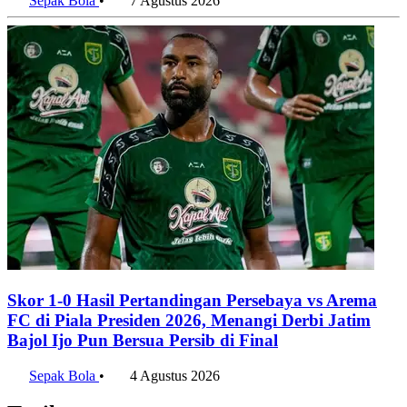
Sepak Bola
•
7 Agustus 2026
Skor 1-0 Hasil Pertandingan Persebaya vs Arema
FC di Piala Presiden 2026, Menangi Derbi Jatim
Bajol Ijo Pun Bersua Persib di Final
Sepak Bola
•
4 Agustus 2026