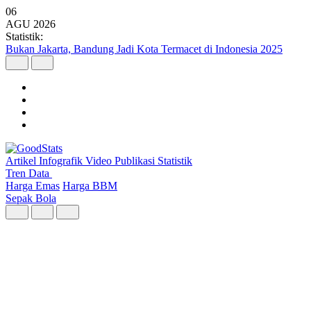
06
AGU
2026
Statistik:
Argo Merbabu Catat Penumpang Tertinggi dari 8 Layanan KA
Argo pada Semester I 2026
Artikel
Infografik
Video
Publikasi
Statistik
Tren Data
Harga Emas
Harga BBM
Sepak Bola