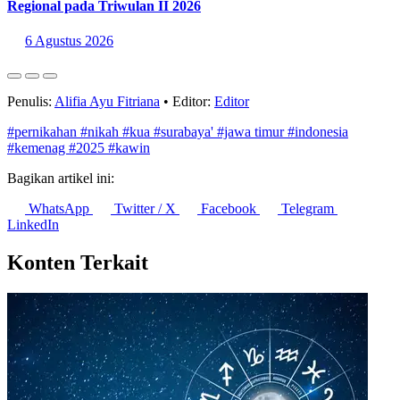
Bali dan Nusa Tenggara Pimpin Pertumbuhan Ekonomi
Regional pada Triwulan II 2026
6 Agustus 2026
Penulis:
Alifia Ayu Fitriana
•
Editor:
Editor
#pernikahan
#nikah
#kua
#surabaya'
#jawa timur
#indonesia
#kemenag
#2025
#kawin
Bagikan artikel ini:
WhatsApp
Twitter / X
Facebook
Telegram
LinkedIn
Konten Terkait