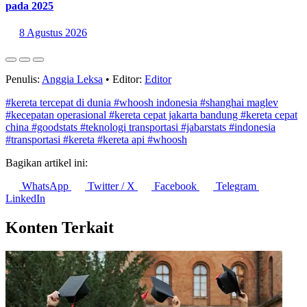
Simak Ragam Produksi Hasil Hutan Bukan Kayu di Jawa
pada 2025
8 Agustus 2026
Penulis:
Anggia Leksa
•
Editor:
Editor
#kereta tercepat di dunia
#whoosh indonesia
#shanghai maglev
#kecepatan operasional
#kereta cepat jakarta bandung
#kereta cepat
china
#goodstats
#teknologi transportasi
#jabarstats
#indonesia
#transportasi
#kereta
#kereta api
#whoosh
Bagikan artikel ini:
WhatsApp
Twitter / X
Facebook
Telegram
LinkedIn
Konten Terkait