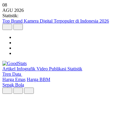
08
AGU
2026
Statistik:
Malaysia Pimpin Kunjungan Wisatawan Mancanegara ke Indonesia
pada Semester I 2026
Artikel
Infografik
Video
Publikasi
Statistik
Tren Data
Harga Emas
Harga BBM
Sepak Bola