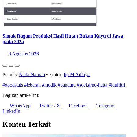
Simak Ragam Produksi Hasil Hutan Bukan Kayu di Jawa
pada 2025
8 Agustus 2026
Penulis:
Nada Naurah
•
Editor:
Iip M Aditiya
#goodstats
#lebaran
#mudik
#bandara
#soekarno-hatta
#idulfitri
Bagikan artikel ini:
WhatsApp
Twitter / X
Facebook
Telegram
LinkedIn
Konten Terkait