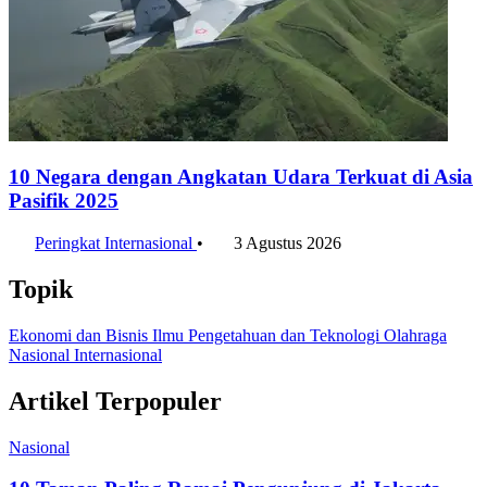
10 Negara dengan Angkatan Udara Terkuat di Asia
Pasifik 2025
Peringkat Internasional
•
3 Agustus 2026
Topik
Ekonomi dan Bisnis
Ilmu Pengetahuan dan Teknologi
Olahraga
Nasional
Internasional
Artikel Terpopuler
Nasional