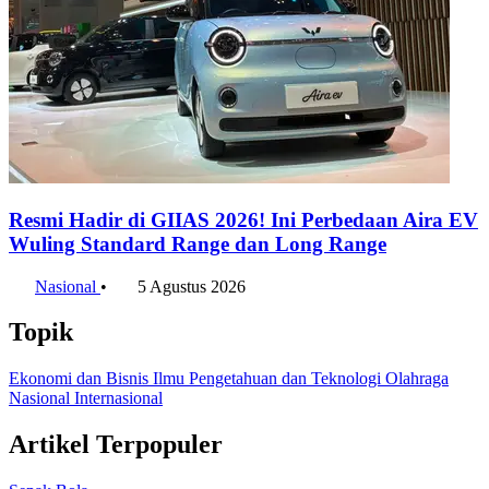
Resmi Hadir di GIIAS 2026! Ini Perbedaan Aira EV
Wuling Standard Range dan Long Range
Nasional
•
5 Agustus 2026
Topik
Ekonomi dan Bisnis
Ilmu Pengetahuan dan Teknologi
Olahraga
Nasional
Internasional
Artikel Terpopuler
Sepak Bola