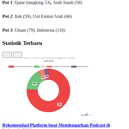
Pot 2
: Irak (59), Uni Emirat Arab (66)
Pot 3
: Oman (79), Indonesia (118)
Statistik Terbaru
Rekomendasi Platform buat Mendengarkan Podcast di
Indonesia 2026