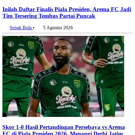
Inilah Daftar Finalis Piala Presiden, Arema FC Jadi
Tim Tersering Tembus Partai Puncak
Sepak Bola
•
5 Agustus 2026
Skor 1-0 Hasil Pertandingan Persebaya vs Arema
FC di Piala Presiden 2026, Menangi Derbi Jatim
Bajol Ijo Pun Bersua Persib di Final