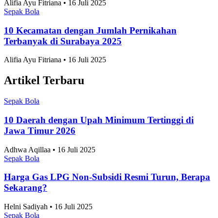
Sepak Bola
10 Kecamatan dengan Jumlah Pernikahan
Terbanyak di Surabaya 2025
Alifia Ayu Fitriana • 16 Juli 2025
Artikel Terbaru
Sepak Bola
10 Daerah dengan Upah Minimum Tertinggi di
Jawa Timur 2026
Adhwa Aqillaa • 16 Juli 2025
Sepak Bola
Harga Gas LPG Non-Subsidi Resmi Turun, Berapa
Sekarang?
Helni Sadiyah • 16 Juli 2025
Sepak Bola