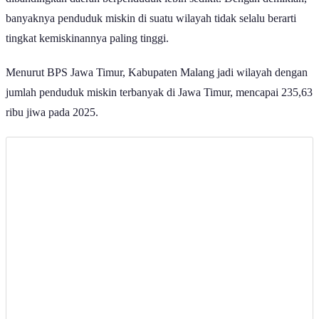
banyaknya penduduk miskin di suatu wilayah tidak selalu berarti
tingkat kemiskinannya paling tinggi.
Menurut BPS Jawa Timur, Kabupaten Malang jadi wilayah dengan
jumlah penduduk miskin terbanyak di Jawa Timur, mencapai 235,63
ribu jiwa pada 2025.