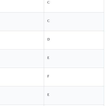
C
C
D
E
F
E