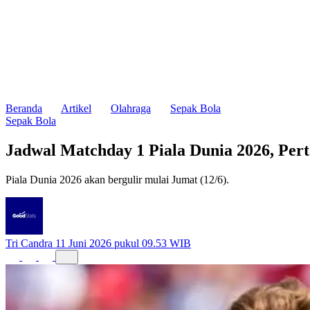
Beranda
Artikel
Olahraga
Sepak Bola
Sepak Bola
Jadwal Matchday 1 Piala Dunia 2026, Pert
Piala Dunia 2026 akan bergulir mulai Jumat (12/6).
Tri Candra
11 Juni 2026 pukul 09.53 WIB