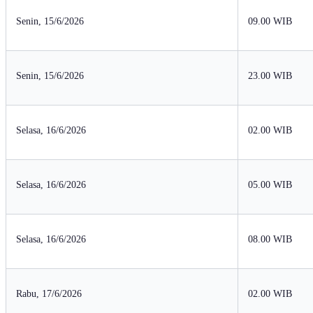
Senin, 15/6/2026
09.00 WIB
Senin, 15/6/2026
23.00 WIB
Selasa, 16/6/2026
02.00 WIB
Selasa, 16/6/2026
05.00 WIB
Selasa, 16/6/2026
08.00 WIB
Rabu, 17/6/2026
02.00 WIB