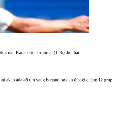
ko, dan Kanada mulai Jumat (12/6) dini hari.
ini akan ada 48 tim yang bertanding dan dibagi dalam 12 grup.