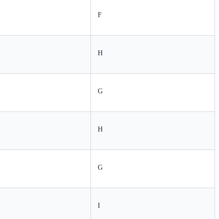
F
H
G
H
G
I