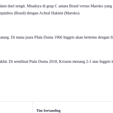
lani duel sengit. Misalnya di grup C antara Brasil versus Maroko yang
rquinhos (Brasil) dengan Achraf Hakimi (Maroko).
ang. Di mana juara PIala Dunia 1966 Inggris akan bertemu dengan fin
khir. Di semifinal Piala Dunia 2018, Kroasia menang 2-1 atas Inggris 
Tim bertanding