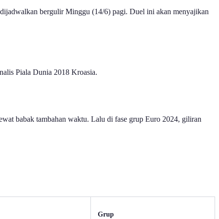
 dijadwalkan bergulir Minggu (14/6) pagi. Duel ini akan menyajikan
alis Piala Dunia 2018 Kroasia.
lewat babak tambahan waktu. Lalu di fase grup Euro 2024, giliran
Grup