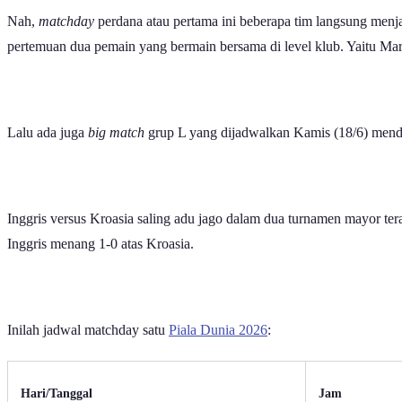
Nah,
matchday
perdana atau pertama ini beberapa tim langsung menja
pertemuan dua pemain yang bermain bersama di level klub. Yaitu Ma
Lalu ada juga
big match
grup L yang dijadwalkan Kamis (18/6) mendat
Inggris versus Kroasia saling adu jago dalam dua turnamen mayor tera
Inggris menang 1-0 atas Kroasia.
Inilah jadwal matchday satu
Piala Dunia 2026
:
Hari/Tanggal
Jam