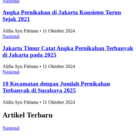
Data Tentang Asal dan Jenis Sampah Terbanyak di
Indonesia
Nasional
•
7 Agustus 2026
Topik
Ekonomi dan Bisnis
Ilmu Pengetahuan dan Teknologi
Olahraga
Nasional
Internasional
Artikel Terpopuler
Nasional
10 Taman Paling Ramai Pengunjung di Jakarta