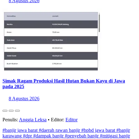
kolaborasi Kementerian PU, Pemkab, DPR untuk bisa
menyelesaikan akar masalah banjir. Kalau artifisial saja, itu gak akan
selesai masalah," jelas Saan pada (20/11/25) dikutip
Kumparan
.
Baca Juga:
Jumlah Banjir di Indonesia Tembus 2.000 Kejadian
pada 2025
Sumber:
http://bpbd.jabarprov.go.id/
Statistik Terbaru