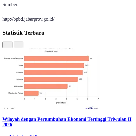
Kecamatan Telukjambe Barat, Kabupaten Karawang.
Kawasan yang selama belasan tahun dijuluki sebagai area 'banjir
abadi' ini akan segera tersentuh proyek pembangunan infrastruktur
pengendali banjir yang komprehensif. Proyek strategis ini mencakup
pembuatan dua pintu air baru, penyediaan rumah pompa, serta
normalisasi pada saluran pembuang Cidawolong dan
Kedunghurang.
Wakil Ketua DPR RI, Saan Mustopa, menegaskan penanganan di
Karangligar ini merupakan bentuk kolaborasi nyata antara
Kementerian Pekerjaan Umum (PU), Pemerintah Kabupaten
Karawang, dan DPR RI untuk menyelesaikan akar masalah secara
permanen, bukan sekadar penanganan artifisial yang bersifat
sementara, proyek ini ditargetkan selesai pada tahun 2026.
"Insyaallah tahun yang akan datang tidak akan banjir lagi. Ini adalah