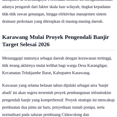
Baca Juga:
Banjir Dominasi Bencana Alam di Indonesia 2025
Data BPBD Jabar mencatat adanya ketimpangan frekuensi kejadian
banjir di antara beberapa kabupaten dan kota. Kabupaten Karawang
berada di posisi puncak sebagai wilayah yang paling sering
terendam banjir dengan total 44 kejadian sepanjang tahun 2025.
Di posisi kedua, Kabupaten Bogor membayangi dengan 31
kejadian, disusul oleh Kabupaten Sukabumi dan Kabupaten
Bandung yang masing-masing mencatatkan 23 peristiwa banjir.
Selanjutnya, Kota/Kabupaten Cirebon mencatat 17 kejadian, diikuti
oleh Kabupaten Bekasi dengan 15 kejadian.
Sementara itu, Kabupaten Subang dan Kabupaten Ciamis berada di
peringkat berikutnya dengan masing-masing 14 kejadian, menutup