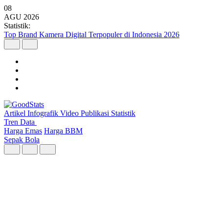
08
AGU
2026
Statistik:
Malaysia Pimpin Kunjungan Wisatawan Mancanegara ke Indonesia
pada Semester I 2026
Artikel
Infografik
Video
Publikasi
Statistik
Tren Data
Harga Emas
Harga BBM
Sepak Bola