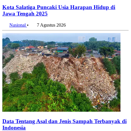
pada 2025
8 Agustus 2026
Penulis:
Anggia Leksa
•
Editor:
Editor
#banjir jawa barat
#daerah rawan banjir
#bpbd jawa barat
#banjir
karawang
#dpr
#dampak banjir
#penyebab banjir
#mitigasi banjir
#jabarstats
#banjir
#indonesia
#2025
Bagikan artikel ini:
WhatsApp
Twitter / X
Facebook
Telegram
LinkedIn
Konten Terkait