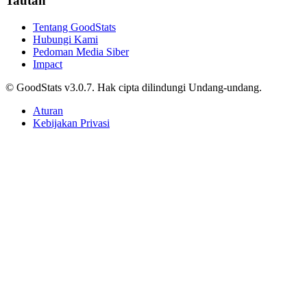
Jawa Timur 2025, Apa Artinya?
Agnes Z. Yonatan • 11 Oktober 2024
Nasional
Klasemen Akhir Grup A ASEAN Championship
2026, Vietnam dan Singapura Finis di Atas
Indonesia
Tri Candra • 11 Oktober 2024
Nasional
Skor 1-1 Hasil Pertandingan Singapura vs
Indonesia di ASEAN Championship 2026, Langkah
Tim Garuda Terhenti di Fase Grup
Tri Candra • 11 Oktober 2024
Berjalan lebih jauh, menyelam lebih dalam, jelajahi beragam data.