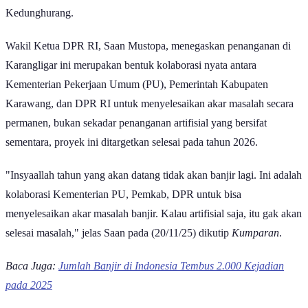
daftar dengan Kabupaten Garut dan Kabupaten Cianjur yang sama-
masing mengalami 12 peristiwa banjir selama periode tersebut.
Sebagai informasi, sejumlah kota besar seperti Kota Bekasi, Kota
Depok, dan Kota Bogor mencatatkan frekuensi banjir yang
cenderung lebih rendah jika dibandingkan dengan wilayah
kabupaten di sekelilingnya. Perbedaan kontras ini mengindikasikan
adanya pengaruh dari faktor skala luas wilayah, tingkat kepadatan
titik-titik rawan genangan, hingga efektivitas manajemen sistem
drainase perkotaan yang diterapkan di masing-masing daerah.
Karawang Mulai Proyek Pengendali Banjir
Target Selesai 2026
Menanggapi statusnya sebagai daerah dengan kerawanan tertinggi,
titik terang akhirnya mulai terlihat bagi warga Desa Karangligar,