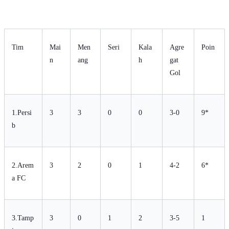
Tim
Mai
Men
Seri
Kala
Agre
Poin
n
ang
h
gat
Gol
1.Persi
3
3
0
0
3-0
9*
b
2.Arem
3
2
0
1
4-2
6*
a FC
3.Tamp
3
0
1
2
3-5
1