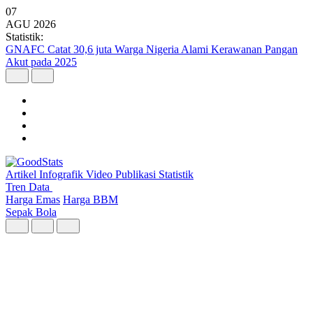
07
AGU
2026
Statistik:
Kunjungan Wisatawan Mancanegara Tembus 7 Juta per Semester I
2026
Artikel
Infografik
Video
Publikasi
Statistik
Tren Data
Harga Emas
Harga BBM
Sepak Bola