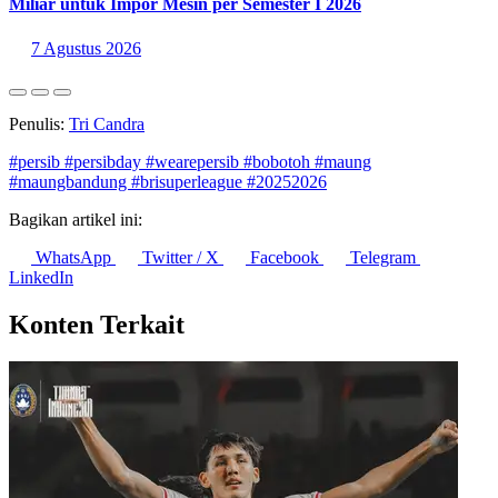
Miliar untuk Impor Mesin per Semester I 2026
7 Agustus 2026
Penulis:
Tri Candra
#persib
#persibday
#wearepersib
#bobotoh
#maung
#maungbandung
#brisuperleague
#20252026
Bagikan artikel ini:
WhatsApp
Twitter / X
Facebook
Telegram
LinkedIn
Konten Terkait