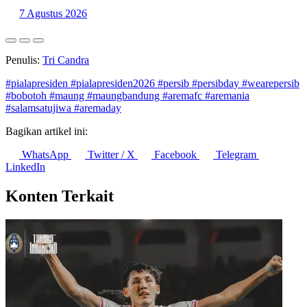
7 Agustus 2026
Penulis:
Tri Candra
#pialapresiden
#pialapresiden2026
#persib
#persibday
#wearepersib
#bobotoh
#maung
#maungbandung
#aremafc
#aremania
#salamsatujiwa
#aremaday
Bagikan artikel ini:
WhatsApp
Twitter / X
Facebook
Telegram
LinkedIn
Konten Terkait