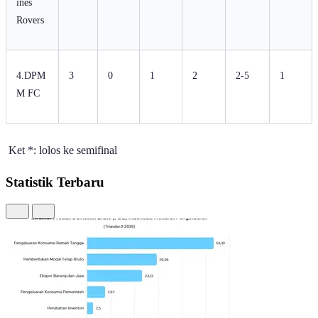
ines
Rovers
4.DPM
3
0
1
2
2-5
1
M FC
Ket *: lolos ke semifinal
Statistik Terbaru