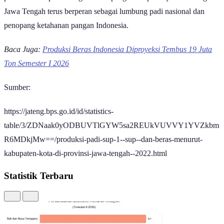
pertanian dan perlindungan lahan pangan tetap menjadi kunci agar
Jawa Tengah terus berperan sebagai lumbung padi nasional dan
penopang ketahanan pangan Indonesia.
Baca Juga:
Produksi Beras Indonesia Diproyeksi Tembus 19 Juta
Ton Semester I 2026
Sumber:
https://jateng.bps.go.id/id/statistics-
table/3/ZDNaak0yODBUVTlGYW5sa2REUkVUVVY1YVZkbm
R6MDkjMw==/produksi-padi-sup-1--sup--dan-beras-menurut-
kabupaten-kota-di-provinsi-jawa-tengah--2022.html
Statistik Terbaru