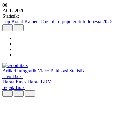
08
AGU
2026
Statistik:
Malaysia Pimpin Kunjungan Wisatawan Mancanegara ke Indonesia
pada Semester I 2026
Artikel
Infografik
Video
Publikasi
Statistik
Tren Data
Harga Emas
Harga BBM
Sepak Bola