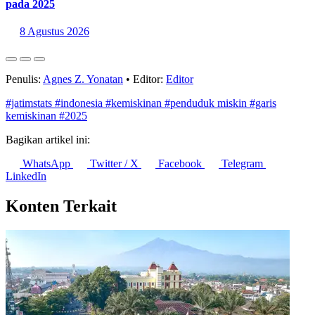
Simak Ragam Produksi Hasil Hutan Bukan Kayu di Jawa
pada 2025
8 Agustus 2026
Penulis:
Agnes Z. Yonatan
•
Editor:
Editor
#jatimstats
#indonesia
#kemiskinan
#penduduk miskin
#garis
kemiskinan
#2025
Bagikan artikel ini:
WhatsApp
Twitter / X
Facebook
Telegram
LinkedIn
Konten Terkait