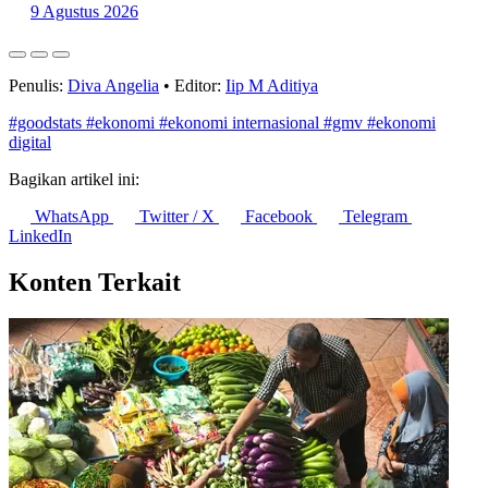
9 Agustus 2026
Penulis:
Diva Angelia
•
Editor:
Iip M Aditiya
#goodstats
#ekonomi
#ekonomi internasional
#gmv
#ekonomi
digital
Bagikan artikel ini:
WhatsApp
Twitter / X
Facebook
Telegram
LinkedIn
Konten Terkait