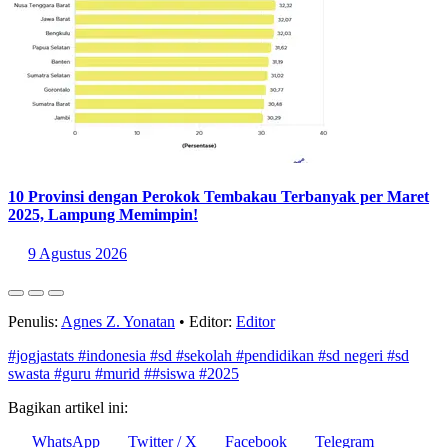
10 Provinsi dengan Perokok Tembakau Terbanyak per Maret
2025, Lampung Memimpin!
9 Agustus 2026
Penulis:
Agnes Z. Yonatan
•
Editor:
Editor
#jogjastats
#indonesia
#sd
#sekolah
#pendidikan
#sd negeri
#sd
swasta
#guru
#murid
##siswa
#2025
Bagikan artikel ini:
WhatsApp
Twitter / X
Facebook
Telegram