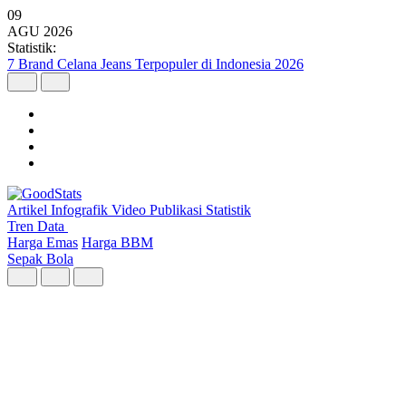
09
AGU
2026
Statistik:
Wilayah dengan Pertumbuhan Ekonomi Tertinggi Triwulan II 2026
Artikel
Infografik
Video
Publikasi
Statistik
Tren Data
Harga Emas
Harga BBM
Sepak Bola