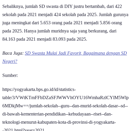
Sebaliknya, jumlah SD swasta di DIY justru bertambah, dari 422
sekolah pada 2021 menjadi 424 sekolah pada 2025. Jumlah gurunya
juga meningkat dari 5.653 orang pada 2021 menjadi 5.856 orang
pada 2025. Hanya jumlah muridnya saja yang berkurang, dari
84.163 pada 2021 menjadi 83.093 pada 2025.
Baca Juga:
SD Swasta Mulai Jadi Favorit, Bagaimana dengan SD
Negeri?
Sumber:
https://yogyakarta.bps.go.id/id/statistics-
table/3/VWtKTmFFbDZaSFJWWVhOYU16WmhaRzlCYlM5Wlp
6MDkjMw==/jumlah-sekolah--guru--dan-murid-sekolah-dasar--sd--
di-bawah-kementerian-pendidikan--kebudayaan--riset--dan-
teknologi-menurut-kabupaten-kota-di-provinsi-di-yogyakarta-
-2021.html?year=2021