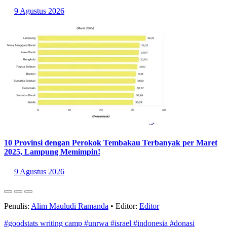
9 Agustus 2026
10 Provinsi dengan Perokok Tembakau Terbanyak per Maret
2025, Lampung Memimpin!
9 Agustus 2026
Penulis:
Alim Mauludi Ramanda
•
Editor:
Editor
#goodstats writing camp
#unrwa
#israel
#indonesia
#donasi