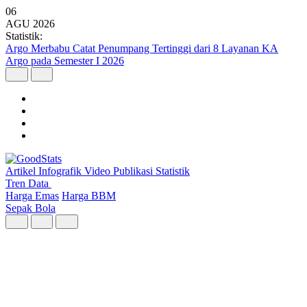
06
AGU
2026
Statistik:
10 Provinsi dengan Jumlah Penduduk Miskin Terbanyak 2026,
Jawa Timur Teratas
Artikel
Infografik
Video
Publikasi
Statistik
Tren Data
Harga Emas
Harga BBM
Sepak Bola