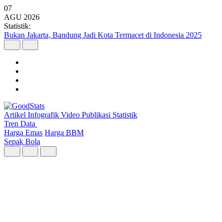
07
AGU
2026
Statistik:
Argo Merbabu Catat Penumpang Tertinggi dari 8 Layanan KA Argo 
Artikel
Infografik
Video
Publikasi
Statistik
Tren Data
Harga Emas
Harga BBM
Sepak Bola