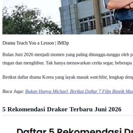
Drama Teach You a Lesson | IMDp
Bulan Juni 2026 menjadi momen yang paling ditunggu-tunggu oleh pa
ringan dan menghibur. Tak hanya menawarkan cerita segar, beberapa
Berikut daftar drama Korea yang layak masuk
watchlist,
lengkap deng
Baca Juga:
Bukan Hanya Michael, Berikut Daftar 7 Film Biopik Mus
5 Rekomendasi Drakor Terbaru Juni 2026