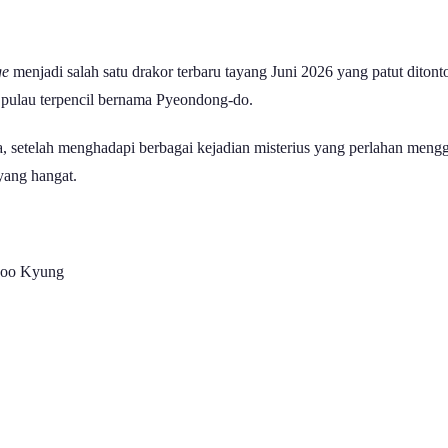
ge
menjadi salah satu drakor terbaru tayang Juni 2026 yang patut diton
ah pulau terpencil bernama Pyeondong-do.
ya, setelah menghadapi berbagai kejadian misterius yang perlahan men
yang hangat.
Soo Kyung