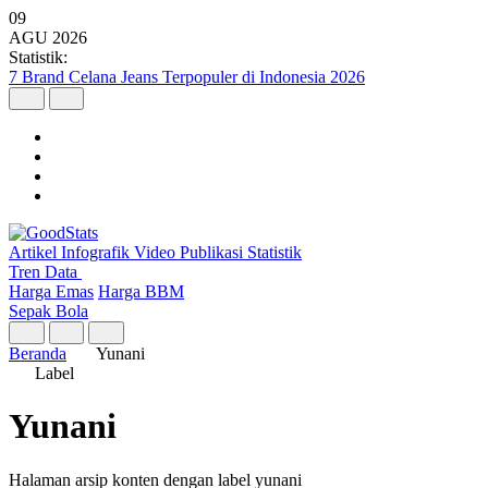
09
AGU
2026
Statistik:
7 Brand Celana Jeans Terpopuler di Indonesia 2026
Artikel
Infografik
Video
Publikasi
Statistik
Tren Data
Harga Emas
Harga BBM
Sepak Bola
Beranda
Yunani
Label
Yunani
Halaman arsip konten dengan label yunani