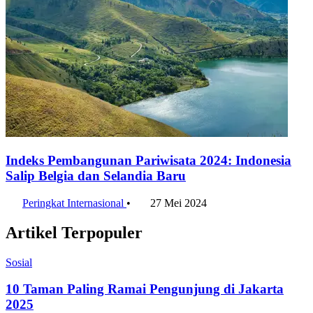
Indeks Pembangunan Pariwisata 2024: Indonesia
Salip Belgia dan Selandia Baru
Peringkat Internasional
•
27 Mei 2024
Artikel Terpopuler
Sosial
10 Taman Paling Ramai Pengunjung di Jakarta
2025