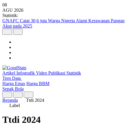
08
AGU
2026
Statistik:
GNAFC Catat 30,6 juta Warga Nigeria Alami Kerawanan Pangan
Akut pada 2025
Artikel
Infografik
Video
Publikasi
Statistik
Tren Data
Harga Emas
Harga BBM
Sepak Bola
Beranda
Ttdi 2024
Label
Ttdi 2024