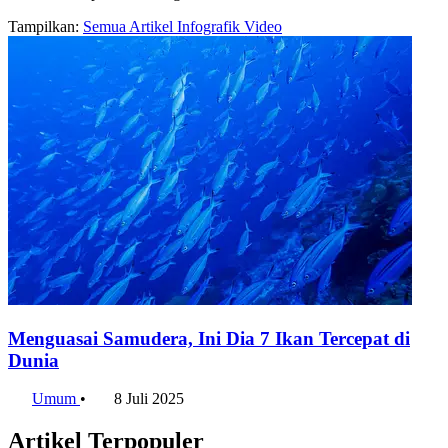
Tampilkan:
Semua
Artikel
Infografik
Video
Menguasai Samudera, Ini Dia 7 Ikan Tercepat di
Dunia
Umum
•
8 Juli 2025
Artikel Terpopuler