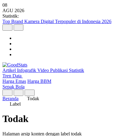
08
AGU
2026
Statistik:
Top Brand Kamera Digital Terpopuler di Indonesia 2026
Artikel
Infografik
Video
Publikasi
Statistik
Tren Data
Harga Emas
Harga BBM
Sepak Bola
Beranda
Todak
Label
Todak
Halaman arsip konten dengan label todak