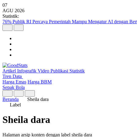
07
AGU
2026
Statistik:
76% Publik RI Percaya Pemerintah Mampu Mengatur AI dengan Be
Artikel
Infografik
Video
Publikasi
Statistik
Tren Data
Harga Emas
Harga BBM
Sepak Bola
Beranda
Sheila dara
Label
Sheila dara
Halaman arsip konten dengan label sheila dara