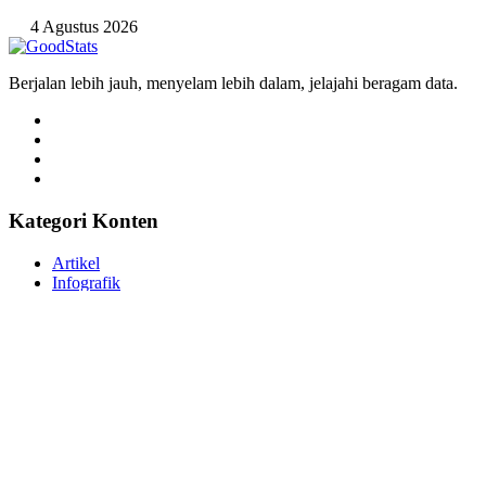
4 Agustus 2026
Berjalan lebih jauh, menyelam lebih dalam, jelajahi beragam data.
Kategori Konten
Artikel
Infografik
Video
Statistik
Tautan
Tentang GoodStats
Hubungi Kami
Pedoman Media Siber
Impact