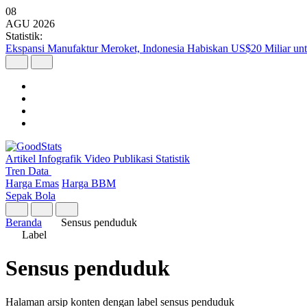
08
AGU
2026
Statistik:
Ekspansi Manufaktur Meroket, Indonesia Habiskan US$20 Miliar unt
Artikel
Infografik
Video
Publikasi
Statistik
Tren Data
Harga Emas
Harga BBM
Sepak Bola
Beranda
Sensus penduduk
Label
Sensus penduduk
Halaman arsip konten dengan label sensus penduduk