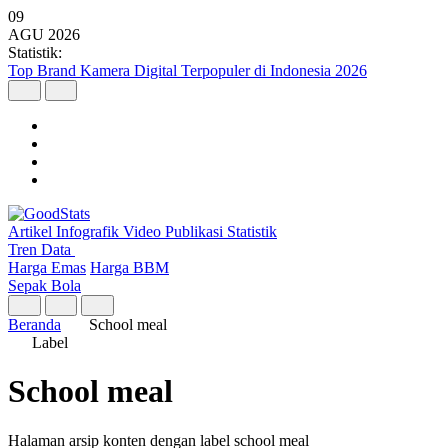
09
AGU
2026
Statistik:
Top Brand Kamera Digital Terpopuler di Indonesia 2026
Artikel
Infografik
Video
Publikasi
Statistik
Tren Data
Harga Emas
Harga BBM
Sepak Bola
Beranda
School meal
Label
School meal
Halaman arsip konten dengan label school meal