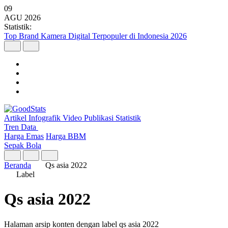
09
AGU
2026
Statistik:
Top Brand Kamera Digital Terpopuler di Indonesia 2026
Artikel
Infografik
Video
Publikasi
Statistik
Tren Data
Harga Emas
Harga BBM
Sepak Bola
Beranda
Qs asia 2022
Label
Qs asia 2022
Halaman arsip konten dengan label qs asia 2022