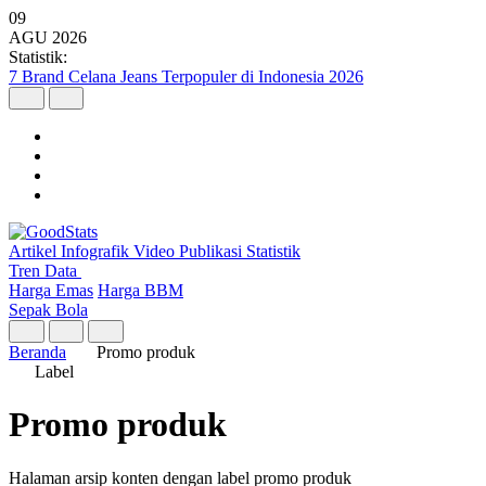
09
AGU
2026
Statistik:
7 Brand Celana Jeans Terpopuler di Indonesia 2026
Artikel
Infografik
Video
Publikasi
Statistik
Tren Data
Harga Emas
Harga BBM
Sepak Bola
Beranda
Promo produk
Label
Promo produk
Halaman arsip konten dengan label promo produk