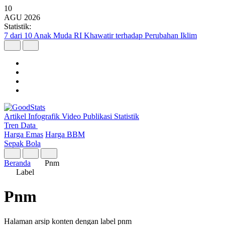
10
AGU
2026
Statistik:
7 dari 10 Anak Muda RI Khawatir terhadap Perubahan Iklim
Artikel
Infografik
Video
Publikasi
Statistik
Tren Data
Harga Emas
Harga BBM
Sepak Bola
Beranda
Pnm
Label
Pnm
Halaman arsip konten dengan label pnm