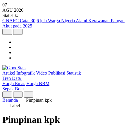
07
AGU
2026
Statistik:
GNAFC Catat 30,6 juta Warga Nigeria Alami Kerawanan Pangan
Akut pada 2025
Artikel
Infografik
Video
Publikasi
Statistik
Tren Data
Harga Emas
Harga BBM
Sepak Bola
Beranda
Pimpinan kpk
Label
Pimpinan kpk