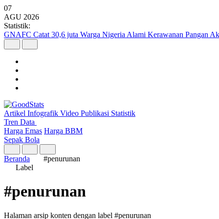
07
AGU
2026
Statistik:
GNAFC Catat 30,6 juta Warga Nigeria Alami Kerawanan Pangan Ak
Artikel
Infografik
Video
Publikasi
Statistik
Tren Data
Harga Emas
Harga BBM
Sepak Bola
Beranda
#penurunan
Label
#penurunan
Halaman arsip konten dengan label #penurunan