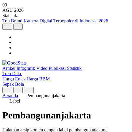
09
AGU
2026
Statistik:
Top Brand Kamera Digital Terpopuler di Indonesia 2026
Artikel
Infografik
Video
Publikasi
Statistik
Tren Data
Harga Emas
Harga BBM
Sepak Bola
Beranda
Pembangunanjakarta
Label
Pembangunanjakarta
Halaman arsip konten dengan label pembangunanjakarta