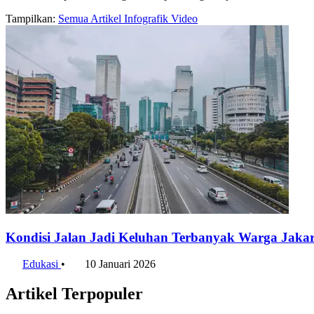
Tampilkan:
Semua
Artikel
Infografik
Video
Kondisi Jalan Jadi Keluhan Terbanyak Warga Jakar
Edukasi
•
10 Januari 2026
Artikel Terpopuler