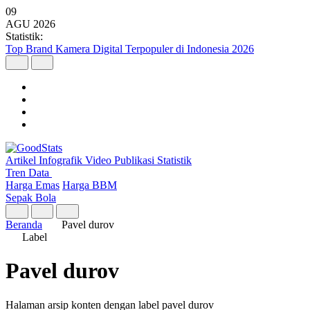
09
AGU
2026
Statistik:
Top Brand Kamera Digital Terpopuler di Indonesia 2026
Artikel
Infografik
Video
Publikasi
Statistik
Tren Data
Harga Emas
Harga BBM
Sepak Bola
Beranda
Pavel durov
Label
Pavel durov
Halaman arsip konten dengan label pavel durov