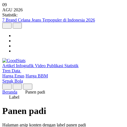
09
AGU
2026
Statistik:
7 Brand Celana Jeans Terpopuler di Indonesia 2026
Artikel
Infografik
Video
Publikasi
Statistik
Tren Data
Harga Emas
Harga BBM
Sepak Bola
Beranda
Panen padi
Label
Panen padi
Halaman arsip konten dengan label panen padi