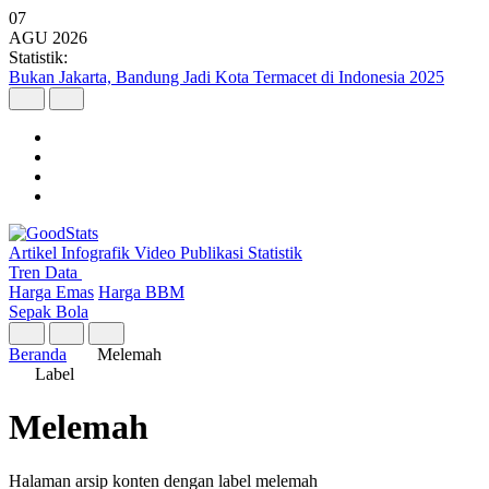
07
AGU
2026
Statistik:
Bukan Jakarta, Bandung Jadi Kota Termacet di Indonesia 2025
Artikel
Infografik
Video
Publikasi
Statistik
Tren Data
Harga Emas
Harga BBM
Sepak Bola
Beranda
Melemah
Label
Melemah
Halaman arsip konten dengan label melemah