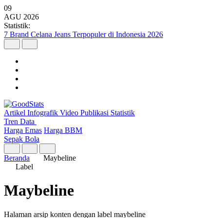
09
AGU
2026
Statistik:
7 Brand Celana Jeans Terpopuler di Indonesia 2026
Artikel
Infografik
Video
Publikasi
Statistik
Tren Data
Harga Emas
Harga BBM
Sepak Bola
Beranda
Maybeline
Label
Maybeline
Halaman arsip konten dengan label maybeline