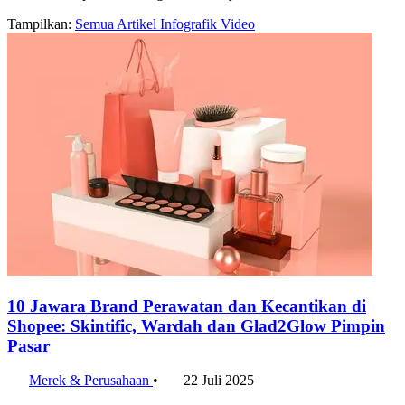
Tampilkan:
Semua
Artikel
Infografik
Video
10 Jawara Brand Perawatan dan Kecantikan di
Shopee: Skintific, Wardah dan Glad2Glow Pimpin
Pasar
Merek & Perusahaan
•
22 Juli 2025