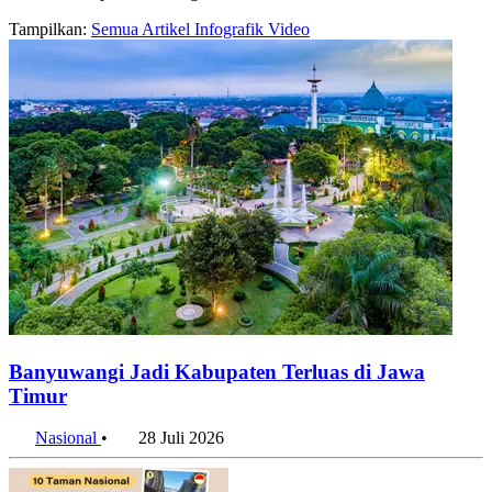
Tampilkan:
Semua
Artikel
Infografik
Video
Banyuwangi Jadi Kabupaten Terluas di Jawa
Timur
Nasional
•
28 Juli 2026