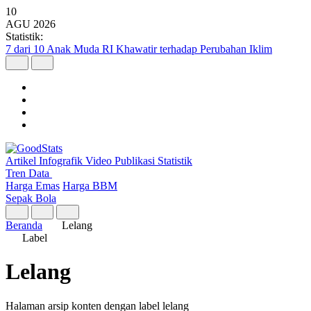
10
AGU
2026
Statistik:
7 dari 10 Anak Muda RI Khawatir terhadap Perubahan Iklim
Artikel
Infografik
Video
Publikasi
Statistik
Tren Data
Harga Emas
Harga BBM
Sepak Bola
Beranda
Lelang
Label
Lelang
Halaman arsip konten dengan label lelang