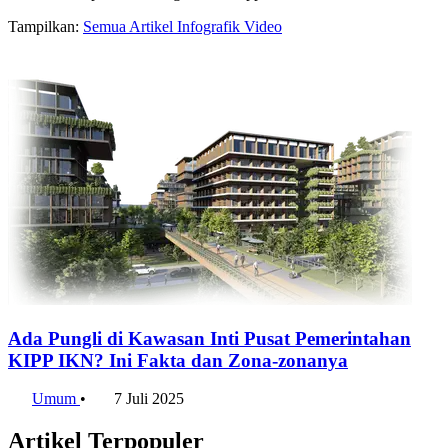
Tampilkan:
Semua
Artikel
Infografik
Video
Ada Pungli di Kawasan Inti Pusat Pemerintahan
KIPP IKN? Ini Fakta dan Zona-zonanya
Umum
•
7 Juli 2025
Artikel Terpopuler