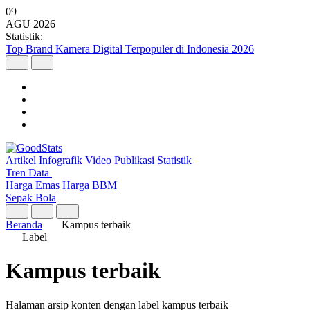
09
AGU
2026
Statistik:
Top Brand Kamera Digital Terpopuler di Indonesia 2026
Artikel
Infografik
Video
Publikasi
Statistik
Tren Data
Harga Emas
Harga BBM
Sepak Bola
Beranda
Kampus terbaik
Label
Kampus terbaik
Halaman arsip konten dengan label kampus terbaik