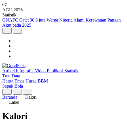
07
AGU
2026
Statistik:
GNAFC Catat 30,6 juta Warga Nigeria Alami Kerawanan Pangan
Akut pada 2025
Artikel
Infografik
Video
Publikasi
Statistik
Tren Data
Harga Emas
Harga BBM
Sepak Bola
Beranda
Kalori
Label
Kalori