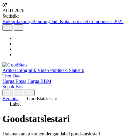
07
AGU
2026
Statistik:
Bukan Jakarta, Bandung Jadi Kota Termacet di Indonesia 2025
Artikel
Infografik
Video
Publikasi
Statistik
Tren Data
Harga Emas
Harga BBM
Sepak Bola
Beranda
Goodstatslestari
Label
Goodstatslestari
Halaman arsip konten dengan label goodstatslestari