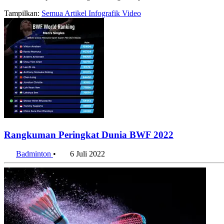
Tampilkan:
Semua
Artikel
Infografik
Video
Rangkuman Peringkat Dunia BWF 2022
Badminton
•
6 Juli 2022