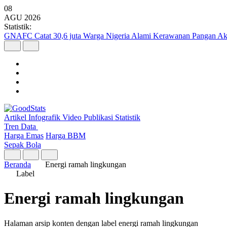
08
AGU
2026
Statistik:
GNAFC Catat 30,6 juta Warga Nigeria Alami Kerawanan Pangan Ak
Artikel
Infografik
Video
Publikasi
Statistik
Tren Data
Harga Emas
Harga BBM
Sepak Bola
Beranda
Energi ramah lingkungan
Label
Energi ramah lingkungan
Halaman arsip konten dengan label energi ramah lingkungan