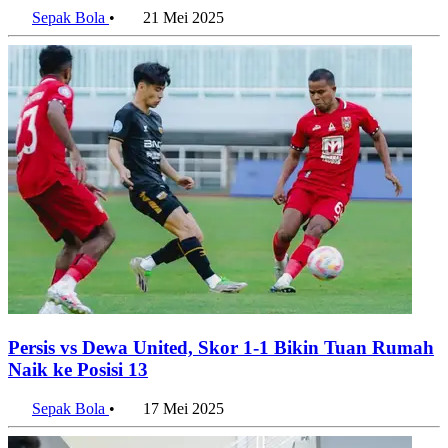
Sepak Bola
•
21 Mei 2025
Persis vs Dewa United, Skor 1-1 Bikin Tuan Rumah
Naik ke Posisi 13
Sepak Bola
•
17 Mei 2025