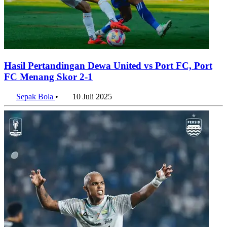
Hasil Pertandingan Dewa United vs Port FC, Port
FC Menang Skor 2-1
Sepak Bola
•
10 Juli 2025