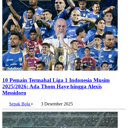
10 Pemain Termahal Liga 1 Indonesia Musim
2025/2026: Ada Thom Haye hingga Alexis
Messidoro
Sepak Bola
•
3 Desember 2025