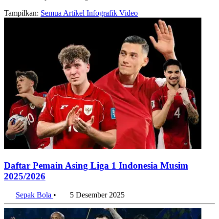
Halaman arsip konten dengan label dewa united
Tampilkan:
Semua
Artikel
Infografik
Video
Daftar Pemain Asing Liga 1 Indonesia Musim
2025/2026
Sepak Bola
•
5 Desember 2025