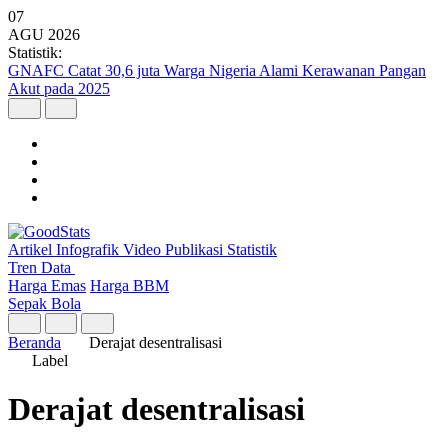
07
AGU
2026
Statistik:
GNAFC Catat 30,6 juta Warga Nigeria Alami Kerawanan Pangan
Akut pada 2025
Artikel
Infografik
Video
Publikasi
Statistik
Tren Data
Harga Emas
Harga BBM
Sepak Bola
Beranda
Derajat desentralisasi
Label
Derajat desentralisasi