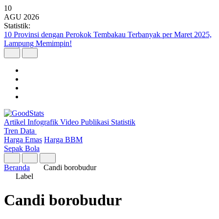
10
AGU
2026
Statistik:
10 Provinsi dengan Perokok Tembakau Terbanyak per Maret 2025,
Lampung Memimpin!
Artikel
Infografik
Video
Publikasi
Statistik
Tren Data
Harga Emas
Harga BBM
Sepak Bola
Beranda
Candi borobudur
Label
Candi borobudur