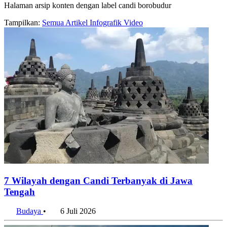
Halaman arsip konten dengan label candi borobudur
Tampilkan:
Semua
Artikel
Infografik
Video
7 Wilayah dengan Candi Terbanyak di Jawa
Tengah
Budaya
•
6 Juli 2026