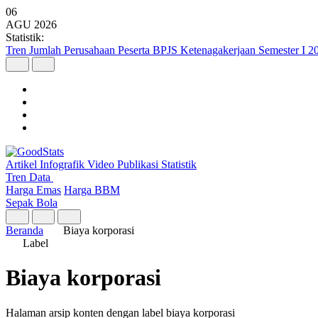
06
AGU
2026
Statistik:
Tren Jumlah Perusahaan Peserta BPJS Ketenagakerjaan Semester I 2
Artikel
Infografik
Video
Publikasi
Statistik
Tren Data
Harga Emas
Harga BBM
Sepak Bola
Beranda
Biaya korporasi
Label
Biaya korporasi
Halaman arsip konten dengan label biaya korporasi