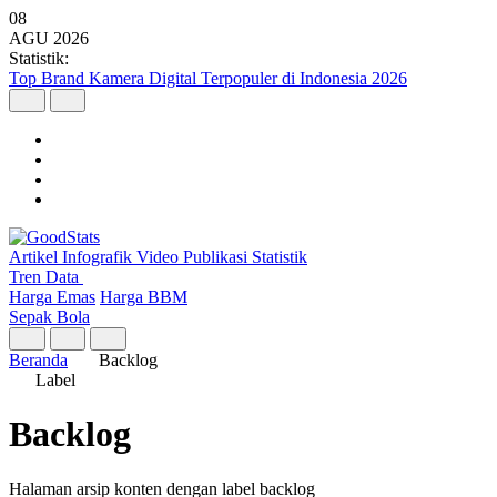
08
AGU
2026
Statistik:
Top Brand Kamera Digital Terpopuler di Indonesia 2026
Artikel
Infografik
Video
Publikasi
Statistik
Tren Data
Harga Emas
Harga BBM
Sepak Bola
Beranda
Backlog
Label
Backlog
Halaman arsip konten dengan label backlog