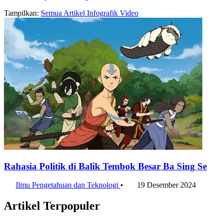
Tampilkan:
Semua
Artikel
Infografik
Video
Rahasia Politik di Balik Tembok Besar Ba Sing Se
Ilmu Pengetahuan dan Teknologi
•
19 Desember 2024
Artikel Terpopuler