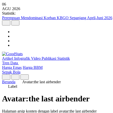
06
AGU
2026
Statistik:
Perempuan Mendominasi Korban KBGO Sepanjang April-Juni 2026
Artikel
Infografik
Video
Publikasi
Statistik
Tren Data
Harga Emas
Harga BBM
Sepak Bola
Beranda
Avatar:the last airbender
Label
Avatar:the last airbender
Halaman arsip konten dengan label avatar:the last airbender