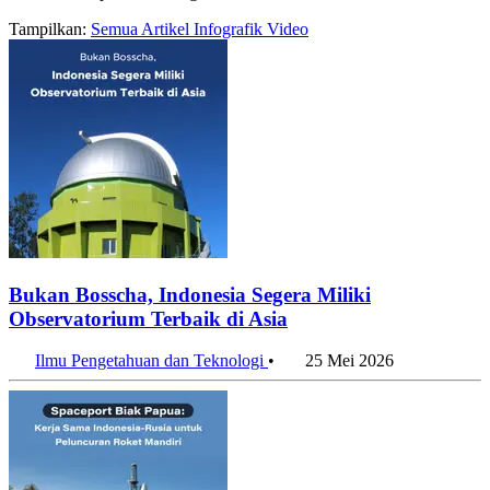
Tampilkan:
Semua
Artikel
Infografik
Video
Bukan Bosscha, Indonesia Segera Miliki
Observatorium Terbaik di Asia
Ilmu Pengetahuan dan Teknologi
•
25 Mei 2026