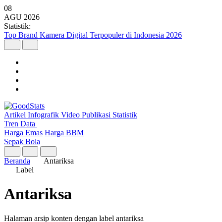
08
AGU
2026
Statistik:
Top Brand Kamera Digital Terpopuler di Indonesia 2026
Artikel
Infografik
Video
Publikasi
Statistik
Tren Data
Harga Emas
Harga BBM
Sepak Bola
Beranda
Antariksa
Label
Antariksa
Halaman arsip konten dengan label antariksa