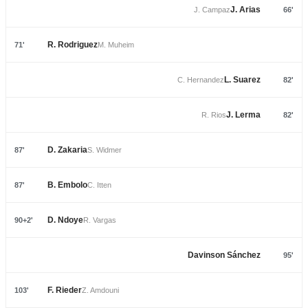
J. Arias
J. Campaz
66'
R. Rodriguez
71'
M. Muheim
L. Suarez
C. Hernandez
82'
J. Lerma
R. Rios
82'
D. Zakaria
87'
S. Widmer
B. Embolo
87'
C. Itten
D. Ndoye
90+2'
R. Vargas
Davinson Sánchez
95'
F. Rieder
103'
Z. Amdouni