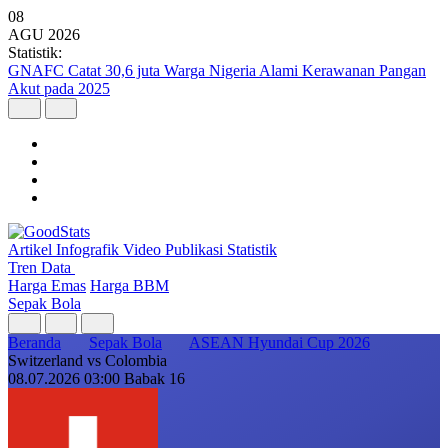
08
AGU
2026
Statistik:
GNAFC Catat 30,6 juta Warga Nigeria Alami Kerawanan Pangan
Akut pada 2025
Artikel
Infografik
Video
Publikasi
Statistik
Tren Data
Harga Emas
Harga BBM
Sepak Bola
Beranda
Sepak Bola
ASEAN Hyundai Cup 2026
Switzerland vs Colombia
08.07.2026 03:00
Babak 16