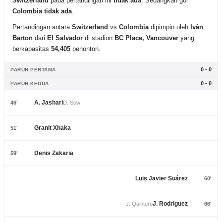
Switzerland
pada pertandingan ini
tidak ada
. Sedangkan gol
Colombia
tidak ada
.
Pertandingan antara
Switzerland
vs
Colombia
dipimpin oleh
Iván
Barton
dari
El Salvador
di stadion
BC Place, Vancouver
yang
berkapasitas
54,405
penonton.
0 - 0
PARUH PERTAMA
0 - 0
PARUH KEDUA
A. Jashari
46'
D. Sow
Granit Xhaka
51'
Denis Zakaria
59'
Luis Javier Suárez
60'
J. Rodriguez
J. Quintero
66'