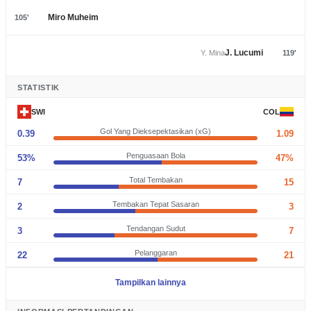
Miro Muheim
105'
J. Lucumi
Y. Mina
119'
STATISTIK
SWI
COL
Gol Yang Dieksepektasikan (xG)
0.39
1.09
Penguasaan Bola
53%
47%
Total Tembakan
7
15
Tembakan Tepat Sasaran
2
3
Tendangan Sudut
3
7
Pelanggaran
22
21
Tampilkan lainnya