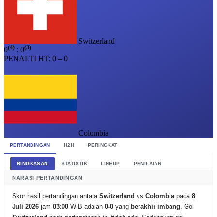
Switzerland
(4)
(3)
0
:
0
PENALTI
HT: 0 – 0
Colombia
PERTANDINGAN
H2H
PERINGKAT
RINGKASAN
STATISTIK
LINEUP
PENILAIAN
NARASI PERTANDINGAN
Skor hasil pertandingan antara
Switzerland
vs
Colombia
pada
8
Juli 2026
jam
03:00
WIB adalah
0-0
yang
berakhir imbang
. Gol