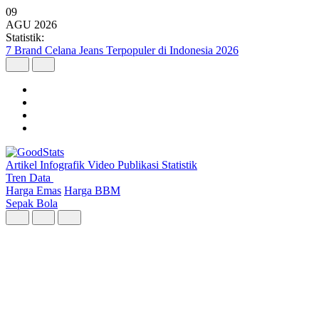
09
AGU
2026
Statistik:
Wilayah dengan Pertumbuhan Ekonomi Tertinggi Triwulan II 2026
Artikel
Infografik
Video
Publikasi
Statistik
Tren Data
Harga Emas
Harga BBM
Sepak Bola