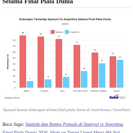
Lamine Yamal memegang trofi Piala Dunia 2026 | FIFA
Spanyol sukses mengunci gelar juara
Piala Dunia 2026
setelah
menundukkan Argentina dengan skor tipis 1-0 melalui drama
perpanjangan waktu di MetLife Stadium, East Rutherford, New
Jersey. Sepanjang laga, skuad besutan Luis de la Fuente tampil lebih
mendominasi, meski kokohnya pertahanan Argentina memaksa skor
kacamata bertahan hingga waktu normal usai.
Kebuntuan baru pecah pada babak kedua perpanjangan waktu
setelah petaka kartu merah menimpa Enzo Fernández, yang
kemudian dimanfaatkan dengan sempurna oleh Ferran Torres untuk
mencetak gol semata wayang penentu kemenangan La Roja.
Kemenangan ini menegaskan bahwa Spanyol tidak hanya
menguasai panggung lapangan hijau, tetapi juga berhasil
memenangkan hati mayoritas penggemar sepak bola di seluruh
penjuru bumi. Jika biasanya partai final Piala Dunia membelah