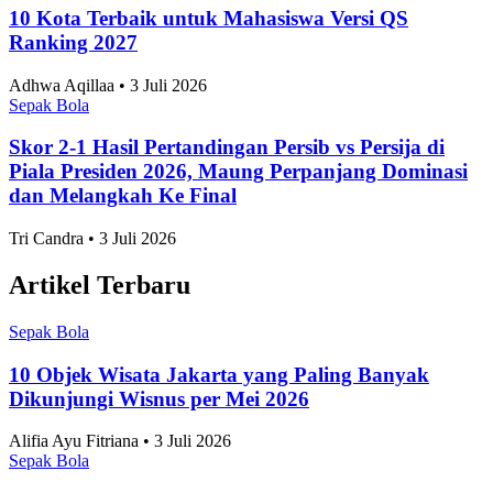
Tim Garuda Terhenti di Fase Grup
Sepak Bola
•
7 Agustus 2026
Topik
Ekonomi dan Bisnis
Ilmu Pengetahuan dan Teknologi
Olahraga
Nasional
Internasional
Artikel Terpopuler
Sepak Bola
7 Daerah Penghasil Padi Terbesar di Jawa Timur
2025
Adhwa Aqillaa • 3 Juli 2026
Sepak Bola
10 Kabupaten dengan Desa Terbanyak di Jawa
Tengah 2025