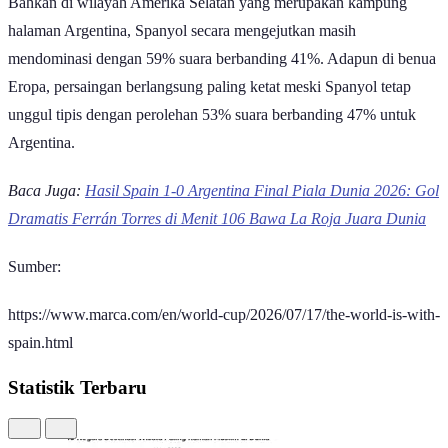
Spanyol kuasai dukungan selama final piala dunia di enam benua | GoodStats
Baca Juga:
Statistik dan Rating Pemain di Spanyol vs Argentina
Final Piala Dunia 2026, Shots on Target Lionel Messi dkk Nol
Berdasarkan jajak pendapat yang digelar oleh media olahraga
ternama Spanyol, MARCA, lebih dari 20.000 pembaca
berpartisipasi dalam pemungutan suara sebelum pertandingan final.
Melalui verifikasi alamat IP untuk mengonfirmasi asal geografis para
responden, MARCA mencatat bahwa tren dukungan terhadap
Spanyol bersifat global dan merata di enam benua. Dominasi
dukungan terkuat datang dari Afrika dengan 88% suara berbanding
11% untuk Argentina, serta Oceania dengan 86% suara berbanding
14%.