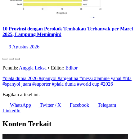
https://www.marca.com/en/world-cup/2026/07/17/the-world-is-with-
spain.html
Statistik Terbaru
10 Negara Destinasi Wisata Paling Ramah Muslim 2026,
Indonesia Peringkat Berapa?