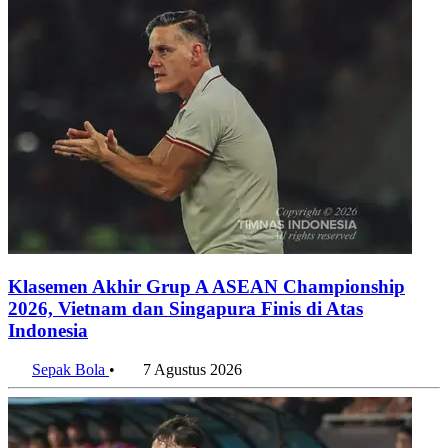
9 Agustus 2026
10 Provinsi dengan Perokok Tembakau Terbanyak per Maret
2025, Lampung Memimpin!
9 Agustus 2026
Penulis:
Anggia Leksa
•
Editor:
Editor
#piala dunia 2026
#spanyol
#argentina
#messi
#lamine yanal
#fifa
#spanyol juara
#suporter
#piala dunia
#world cup
#2026