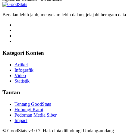
Sepak Bola
10 Objek Wisata Jakarta yang Paling Banyak
Dikunjungi Wisnus per Mei 2026
Alifia Ayu Fitriana • 3 Juli 2026
Sepak Bola
Jumlah Perjalanan Wisatawan Nusantara 2025
Tembus 1,2 Miliar, Catat Rekor Tertinggi Sepanjang
Sejarah!
Silmi Hakiki • 3 Juli 2026
Sepak Bola
7 Wilayah dengan Tingkat Pengangguran Tertinggi
di Jawa Timur 2025
Agnes Z. Yonatan • 3 Juli 2026
Sepak Bola
10 Provinsi dengan Desa di Tepi Laut Terbanyak