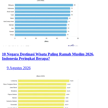
Tren positif ini juga berlanjut di benua Asia, di mana Spanyol
menguasai 82% dukungan dibanding Argentina yang hanya
mengantongi 18%. Sementara di Amerika Utara, Spanyol unggul
jauh dengan 72% suara atas Argentina yang memperoleh 28%.
Bahkan di wilayah Amerika Selatan yang merupakan kampung
halaman Argentina, Spanyol secara mengejutkan masih
mendominasi dengan 59% suara berbanding 41%. Adapun di benua
Eropa, persaingan berlangsung paling ketat meski Spanyol tetap
unggul tipis dengan perolehan 53% suara berbanding 47% untuk
Argentina.
Baca Juga:
Hasil Spain 1-0 Argentina Final Piala Dunia 2026: Gol
Dramatis Ferrán Torres di Menit 106 Bawa La Roja Juara Dunia
Sumber: