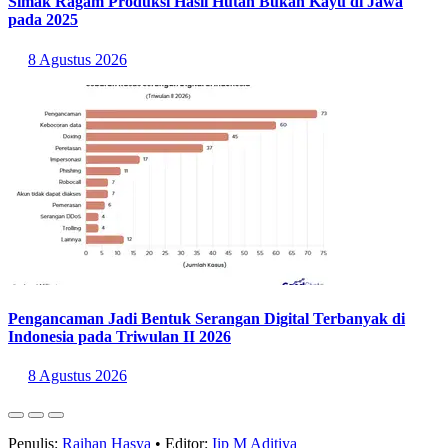
Simak Ragam Produksi Hasil Hutan Bukan Kayu di Jawa
pada 2025
8 Agustus 2026
Pengancaman Jadi Bentuk Serangan Digital Terbanyak di
Indonesia pada Triwulan II 2026
8 Agustus 2026
Penulis:
Raihan Hasya
•
Editor:
Iip M Aditiya