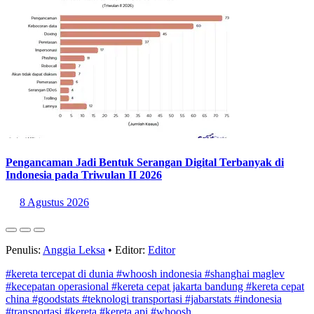
Pengancaman Jadi Bentuk Serangan Digital Terbanyak di
Indonesia pada Triwulan II 2026
8 Agustus 2026
Penulis:
Anggia Leksa
•
Editor:
Editor
#kereta tercepat di dunia
#whoosh indonesia
#shanghai maglev
#kecepatan operasional
#kereta cepat jakarta bandung
#kereta cepat
china
#goodstats
#teknologi transportasi
#jabarstats
#indonesia
#transportasi
#kereta
#kereta api
#whoosh