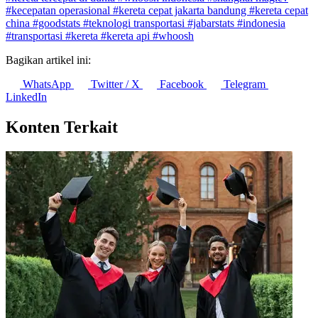
#kecepatan operasional
#kereta cepat jakarta bandung
#kereta cepat
china
#goodstats
#teknologi transportasi
#jabarstats
#indonesia
#transportasi
#kereta
#kereta api
#whoosh
Bagikan artikel ini:
WhatsApp
Twitter / X
Facebook
Telegram
LinkedIn
Konten Terkait