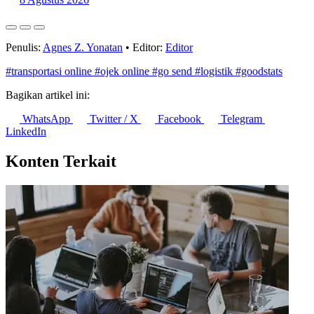
Penulis:
Agnes Z. Yonatan
•
Editor:
Editor
#transportasi online
#ojek online
#go send
#logistik
#goodstats
Bagikan artikel ini:
WhatsApp
Twitter / X
Facebook
Telegram
LinkedIn
Konten Terkait